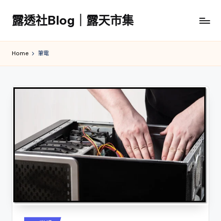
露透社Blog｜露天市集
Skip
to
露
content
透
Home
筆電
社
Blog
｜
露
天
市
集