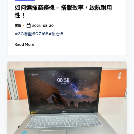
in
如何選擇商務機 – 搭載效率，啟航耐用
性！
露編
2024-08-30
Posted
by
#3C聯盟#QZ168#星音#…
Read More