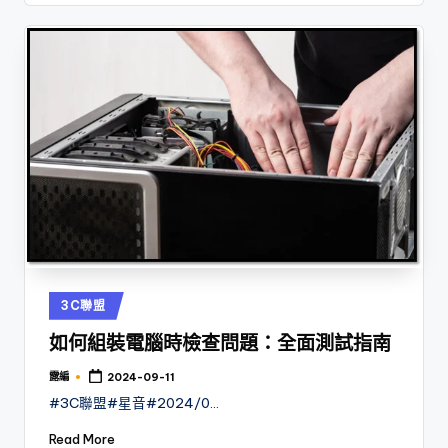
Posted
3C聯盟
in
如何組裝電腦時檢查問題：全面測試指南
露編
2024-09-11
Posted
by
#3C聯盟#星音#2024/0…
Read More