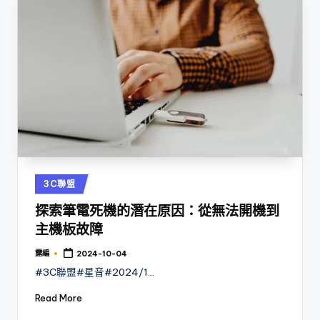
Posted
3C聯盟
in
探索筆電死機的潛在原因：從無法開機到
主機板故障
露編
2024-10-04
Posted
by
#3C聯盟#星音#2024/1…
Read More