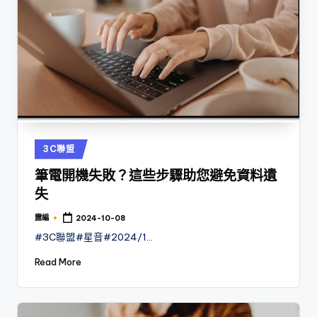
Posted
3C聯盟
in
筆電開機失敗？這些步驟助您避免資料遺
失
露編
2024-10-08
Posted
by
#3C聯盟#星音#2024/1…
Read More