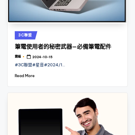
Posted
3C聯盟
in
筆電使用者的秘密武器—必備筆電配件
露編
2024-10-15
Posted
by
#3C聯盟#星音#2024/1…
Read More