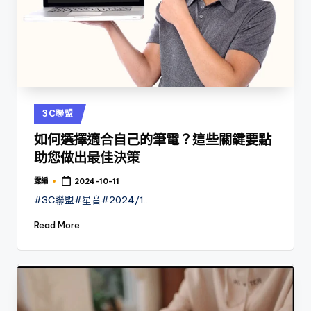
Posted
3C聯盟
in
如何選擇適合自己的筆電？這些關鍵要點
助您做出最佳決策
露編
2024-10-11
Posted
by
#3C聯盟#星音#2024/1…
Read More