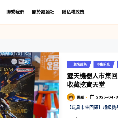
聯繫我們
關於露透社
隱私權政策
Posted
一起來趕集
市集訊息
in
露天機器人市集回
收藏挖寶天堂
露編
2025-04-
Posted
by
【玩具市集回顧】超級機