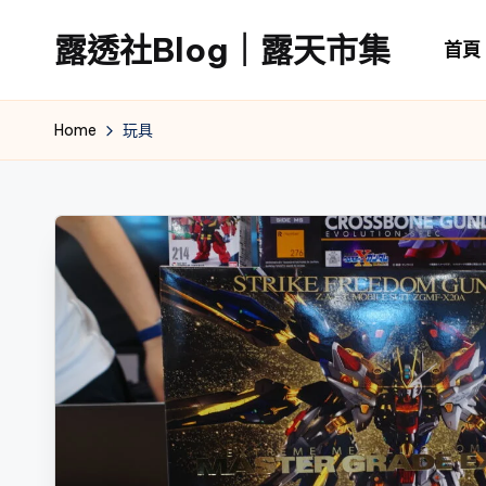
露透社Blog｜露天市集
首頁
Skip
to
露
content
透
Home
玩具
社
Blog
｜
露
天
市
集