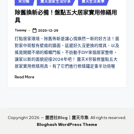
Posted
未分類
露天居家生活分享
露天生活美學
in
除舊換新必備！盤點五大居家實用修繕用
具
Tommy
2023-12-29
Posted
by
打點居家環境、除舊佈新是讓心情煥然一新的好方法！面
對家中斑駁有壁癌的牆面、延遲好久沒更換的燈具、以及
搖晃開關不順的櫥櫃門板，不妨動手DIY來個居家整修，
讓家以新的面貌迎接2024年吧！ 露天X夯裝修盤點五大
居家實用修繕用具，有了它們進行修繕鐵定事半功倍喔
Read More
Copyright 2026 —
露透社Blog｜露天市集
. All rights reserved.
Bloghash WordPress Theme