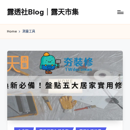
露透社Blog｜露天市集
Skip
to
露
content
透
Home
測量工具
社
Blog
｜
露
天
市
集