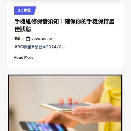
Posted
3C聯盟
in
手機維修保養須知：確保你的手機保持最
佳狀態
露編
2024-09-12
Posted
by
#3C聯盟#星音#2024/0…
Read More