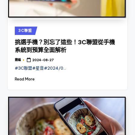
Posted
3C聯盟
in
挑選手機？別忘了這些！3C聯盟從手機
系統到預算全面解析
露編
2024-08-27
Posted
by
#3C聯盟#星音#2024/0…
Read More