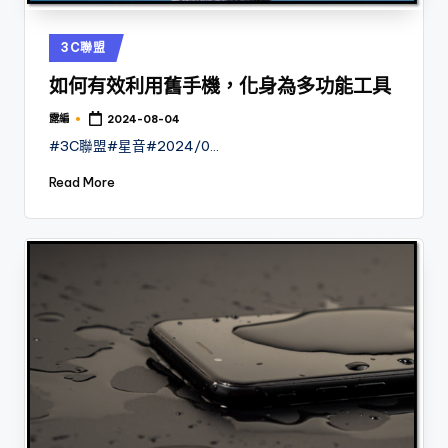
Posted
3C聯盟
in
如何有效利用舊手機，化身為多功能工具
露編
2024-08-04
Posted
by
#3C聯盟#星音#2024/0…
Read More