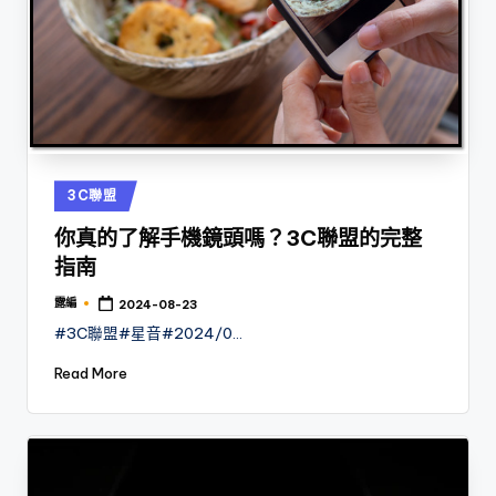
Posted
3C聯盟
in
你真的了解手機鏡頭嗎？3C聯盟的完整
指南
露編
2024-08-23
Posted
by
#3C聯盟#星音#2024/0…
Read More