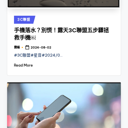
Posted
3C聯盟
in
手機落水？別慌！露天3C聯盟五步驟拯
救手機￼
露編
2024-08-02
Posted
by
#3C聯盟#星音#2024/0…
Read More