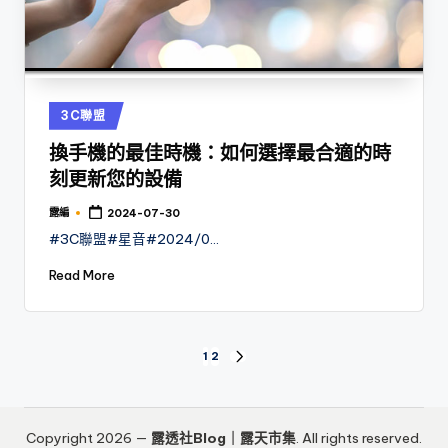
Posted
3C聯盟
in
換手機的最佳時機：如何選擇最合適的時
刻更新您的設備
露編
2024-07-30
Posted
by
#3C聯盟#星音#2024/0…
Read More
文
1
2
NEXT
PAGE
章
分
Copyright 2026 —
露透社Blog｜露天市集
. All rights reserved.