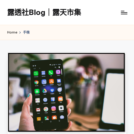
露透社Blog｜露天市集
Skip
to
露
content
透
Home
手機
社
Blog
｜
露
天
市
集