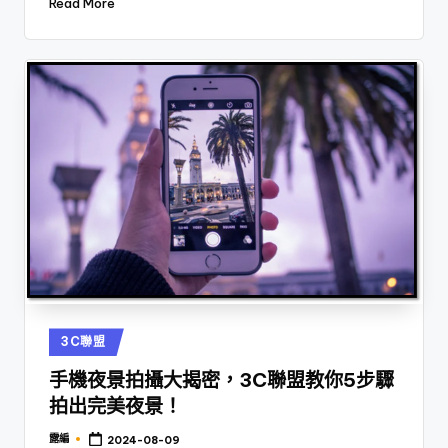
Read More
Posted
3C聯盟
in
手機夜景拍攝大揭密，3C聯盟教你5步驟
拍出完美夜景！
露編
2024-08-09
Posted