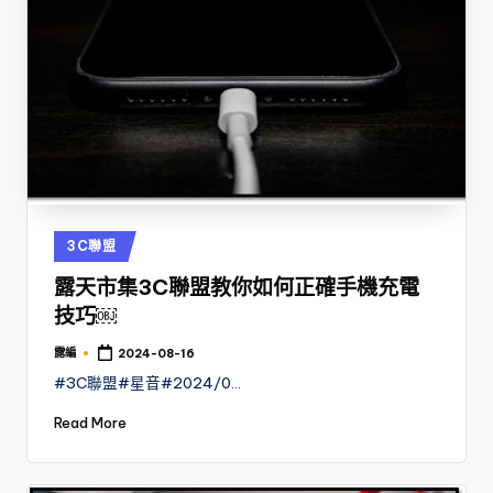
Posted
3C聯盟
in
露天市集3C聯盟教你如何正確手機充電
技巧￼
露編
2024-08-16
Posted
by
#3C聯盟#星音#2024/0…
Read More