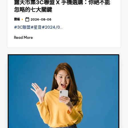
露天市集3C聯盟 X 手機選購：你絕不能
忽略的七大關鍵
露編
2024-08-06
Posted
by
#3C聯盟#星音#2024/0…
Read More