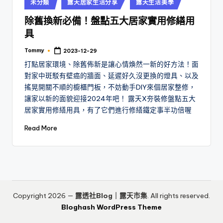
Posted
未分類
露天居家生活分享
露天生活美學
in
除舊換新必備！盤點五大居家實用修繕用
具
Tommy
2023-12-29
Posted
by
打點居家環境、除舊佈新是讓心情煥然一新的好方法！面
對家中斑駁有壁癌的牆面、延遲好久沒更換的燈具、以及
搖晃開關不順的櫥櫃門板，不妨動手DIY來個居家整修，
讓家以新的面貌迎接2024年吧！ 露天X夯裝修盤點五大
居家實用修繕用具，有了它們進行修繕鐵定事半功倍喔
Read More
Copyright 2026 —
露透社Blog｜露天市集
. All rights reserved.
Bloghash WordPress Theme