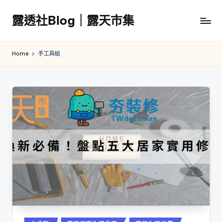
露透社Blog｜露天市集
Skip
to
露
content
透
Home
手工具組
社
Blog
｜
露
天
市
集