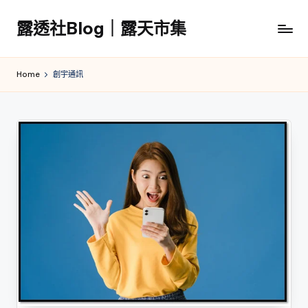
露透社Blog｜露天市集
Skip
to
露
content
透
Home
創宇通訊
社
Blog
｜
露
天
市
集