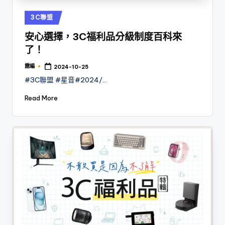
Posted
3C聯盟
in
安心選擇，3C福利品分級制度百科來
了！
露編
2024-10-25
Posted
by
#3C聯盟 #星音#2024/…
Read More