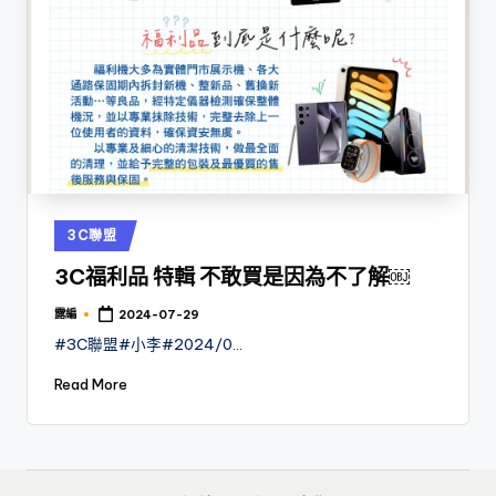
Posted
3C聯盟
in
3C福利品 特輯 不敢買是因為不了解￼
露編
2024-07-29
Posted
by
#3C聯盟#小李#2024/0…
Read More