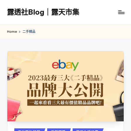
露透社Blog｜露天市集
Skip
to
露
content
透
Home
二手精品
社
Blog
｜
露
天
市
集