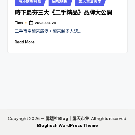
Posted
海外購物特輯
編輯精選
露天生活美學
in
時下最夯三大《二手精品》品牌大公開
Timo
2023-03-28
Posted
by
二手市場越來廣泛，越來越多人認…
Read More
Copyright 2026 —
露透社Blog｜露天市集
. All rights reserved.
Bloghash WordPress Theme