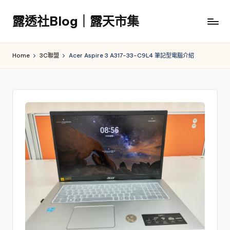
露透社Blog｜露天市集
Skip
to
露
content
透
Home
3C聯盟
Acer Aspire 3 A317-33-C9L4 筆記型電腦介紹
社
Blog
｜
露
天
市
集