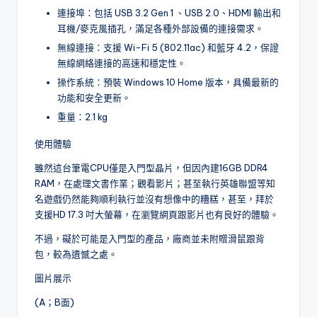
連接埠：包括 USB 3.2 Gen 1 、USB 2.0、HDMI 輸出和
耳機/麥克風插孔，滿足各種外部設備的連接需求。
無線連接：支援 Wi-Fi 5 (802.11ac) 和藍牙 4.2，保證
無線網絡連接的高速和穩定性。
操作系統：預裝 Windows 10 Home 版本，具備最新的
功能和安全更新。
重量：2.1 kg
使用體驗
雖然這台筆電CPU僅是入門型晶片，但因內建16GB DDR4
RAM，在處理文書作業；觀看影片；甚至執行英雄聯盟等知
名遊戲仍然能夠順利執行並沒有想像中的糟糕，甚至，拜於
支援HD 17.3 吋大螢幕，在瀏覽網頁跟影片也有良好的體驗。
不過，礙於可能是入門型的產品，廠商並未附贈滑鼠跟背
包，較為遺憾之處。
圖片展示
(A；B面)