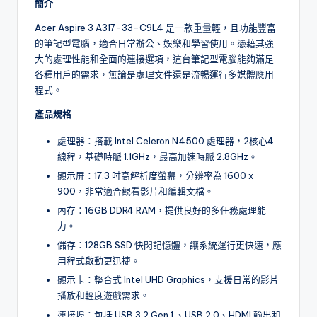
簡介
Acer Aspire 3 A317-33-C9L4 是一款重量輕，且功能豐富
的筆記型電腦，適合日常辦公、娛樂和學習使用。憑藉其強
大的處理性能和全面的連接選項，這台筆記型電腦能夠滿足
各種用戶的需求，無論是處理文件還是流暢運行多媒體應用
程式。
產品規格
處理器：搭載 Intel Celeron N4500 處理器，2核心4
線程，基礎時脈 1.1GHz，最高加速時脈 2.8GHz。
顯示屏：17.3 吋高解析度螢幕，分辨率為 1600 x
900，非常適合觀看影片和編輯文檔。
內存：16GB DDR4 RAM，提供良好的多任務處理能
力。
儲存：128GB SSD 快閃記憶體，讓系統運行更快速，應
用程式啟動更迅捷。
顯示卡：整合式 Intel UHD Graphics，支援日常的影片
播放和輕度遊戲需求。
連接埠：包括 USB 3.2 Gen 1 、USB 2.0、HDMI 輸出和