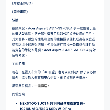
(左右兩側I/O)
(開機畫面)
結論
總體來說，Acer Aspire 3 A317-33-C9L4 是一款性價比高
的筆記型電腦，適合那些需要日常辦公和娛樂使用的用戶。
其大螢幕、穩定的性能和良好的連接選項使其成為在家庭或
學習環境中的理想選擇。如果你正在尋找一款價格合理且功
能齊全的筆記型電腦，Acer Aspire 3 A317-33-C9L4 絕對
值得考慮。
工商時間
現在，在露天市集的「3C聯盟」也可以買到喔!!! 除了安心保
障外，還享15天鑑賞期安心退貨、刷卡分期等等優惠~
諾亞數位精品：
一鍵傳送。
同場加映
NEXSTGO SU03
系列 14吋輕薄商務筆電 i5-
10210U/8G/512G SSD/W10 Pro