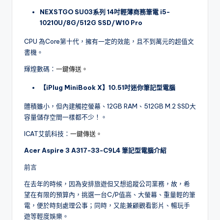
NEXSTGO SU03
系列 14吋輕薄商務筆電 i5-
10210U/8G/512G SSD/W10 Pro
CPU 為Core第十代，擁有一定的效能，且不到萬元的超值文
書機。
輝煌數碼：
一鍵傳送。
【iPlug MiniBook X】10.51吋迷你筆記型電腦
體積雖小，但內建觸控螢幕、12GB RAM、512GB M.2 SSD大
容量儲存空間一樣都不少！。
ICAT艾凱科技：
一鍵傳送。
Acer Aspire 3 A317-33-C9L4
筆記型電腦介紹
前言
在去年的時候，因為安排旅遊但又想追蹤公司業務，故，希
望在有限的預算內，挑選一台C/P值高、大螢幕、重量輕的筆
電，便於時刻處理公事；同時，又能兼顧觀看影片、暢玩手
遊等輕度娛樂。