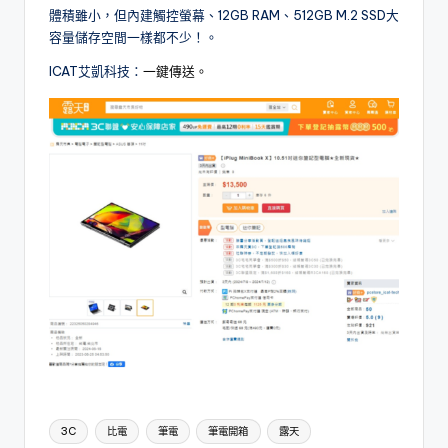
體積雖小，但內建觸控螢幕、12GB RAM、512GB M.2 SSD大
容量儲存空間一樣都不少！。
ICAT艾凱科技：
一鍵傳送。
Tags:
3C
比電
筆電
筆電開箱
露天