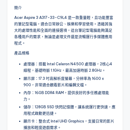
簡介
Acer Aspire 3 A317-33-C9L4 是一款重量輕，且功能豐富
的筆記型電腦，適合日常辦公、娛樂和學習使用。憑藉其強
大的處理性能和全面的連接選項，這台筆記型電腦能夠滿足
各種用戶的需求，無論是處理文件還是流暢運行多媒體應用
程式。
產品規格
處理器：搭載 Intel Celeron N4500 處理器，2核心4
線程，基礎時脈 1.1GHz，最高加速時脈 2.8GHz。
顯示屏：17.3 吋高解析度螢幕，分辨率為 1600 x
900，非常適合觀看影片和編輯文檔。
內存：16GB DDR4 RAM，提供良好的多任務處理能
力。
儲存：128GB SSD 快閃記憶體，讓系統運行更快速，應
用程式啟動更迅捷。
顯示卡：整合式 Intel UHD Graphics，支援日常的影片
播放和輕度遊戲需求。