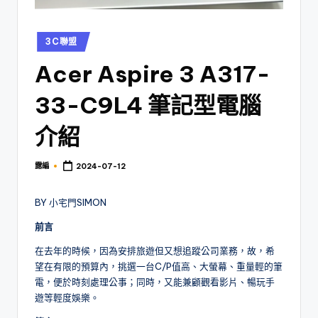
Posted
3C聯盟
in
Acer Aspire 3 A317-
33-C9L4
筆記型電腦
介紹
露編
2024-07-12
Posted
by
BY 小宅門SIMON
前言
在去年的時候，因為安排旅遊但又想追蹤公司業務，故，希
望在有限的預算內，挑選一台C/P值高、大螢幕、重量輕的筆
電，便於時刻處理公事；同時，又能兼顧觀看影片、暢玩手
遊等輕度娛樂。