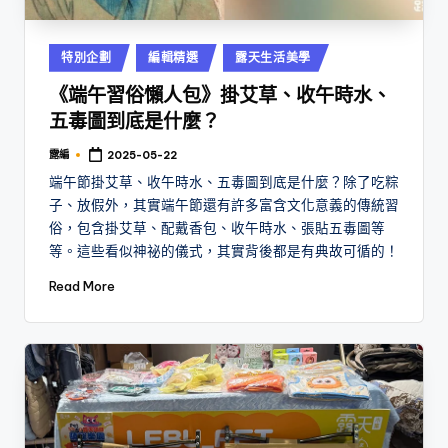
Posted
特別企劃
編輯精選
露天生活美學
in
《端午習俗懶人包》掛艾草、收午時水、
五毒圖到底是什麼？
露編
2025-05-22
Posted
by
端午節掛艾草、收午時水、五毒圖到底是什麼？除了吃粽
子、放假外，其實端午節還有許多富含文化意義的傳統習
俗，包含掛艾草、配戴香包、收午時水、張貼五毒圖等
等。這些看似神祕的儀式，其實背後都是有典故可循的！
Read More