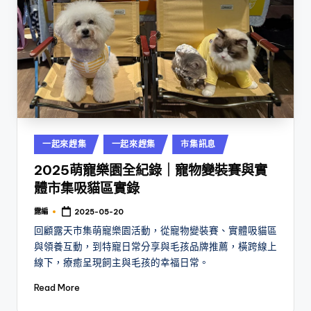
Posted
一起來趕集
一起來趕集
市集訊息
in
2025萌寵樂園全紀錄｜寵物變裝賽與實
體市集吸貓區實錄
露編
2025-05-20
Posted
by
回顧露天市集萌寵樂園活動，從寵物變裝賽、實體吸貓區
與領養互動，到特寵日常分享與毛孩品牌推薦，橫跨線上
線下，療癒呈現飼主與毛孩的幸福日常。
Read More