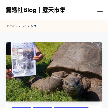
露透社Blog｜露天市集
Skip
to
露
content
透
Home
2025
5 月
社
Blog
｜
露
天
市
集