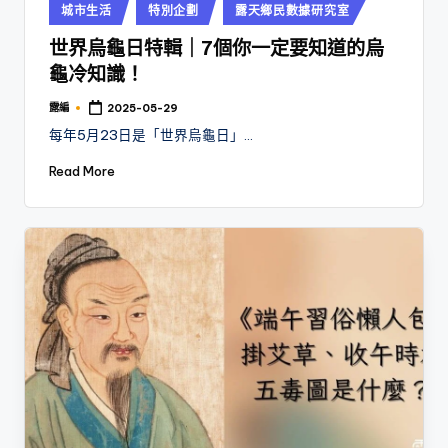
Posted
城市生活
特別企劃
露天鄉民數據研究室
in
世界烏龜日特輯｜7個你一定要知道的烏
龜冷知識！
露編
2025-05-29
Posted
by
每年5月23日是「世界烏龜日」…
Read More