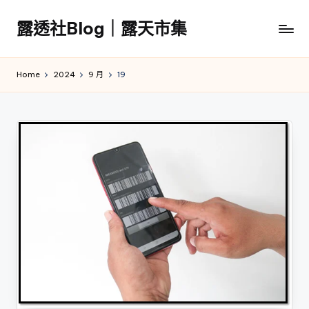
露透社Blog｜露天市集
Skip
to
露
content
透
Home
2024
9 月
19
社
Blog
｜
露
天
市
集