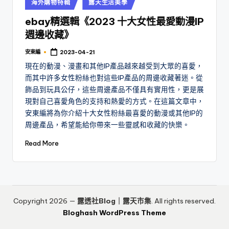
Posted
海外購物特輯
露天生活美學
in
ebay精選輯《2023 十大女性最愛動漫IP
週邊收藏》
安東編
2023-04-21
Posted
by
現在的動漫、漫畫和其他IP產品越來越受到大眾的喜愛，
而其中許多女性粉絲也對這些IP產品的周邊收藏著迷。從
飾品到玩具公仔，這些周邊產品不僅具有實用性，更是展
現對自己喜愛角色的支持和熱愛的方式。在這篇文章中，
安東編將為你介紹十大女性粉絲最喜愛的動漫或其他IP的
周邊產品，希望能給你帶來一些靈感和收藏的快樂。
Read More
Copyright 2026 —
露透社Blog｜露天市集
. All rights reserved.
Bloghash WordPress Theme