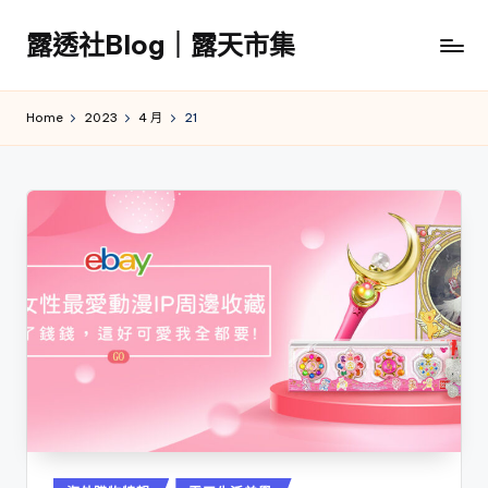
露透社Blog｜露天市集
Skip
to
露
content
透
Home
2023
4 月
21
社
Blog
｜
露
天
市
集