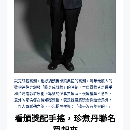
說完紅毯高潮，也必須預告頒獎典禮的高潮，每年最感人的
獎項往往是頒發「終身成就獎」的時刻，本屆得獎者是幾乎
和台灣電影發展劃上等號的侯孝賢導演。侯導獲獎不意外，
意外的是侯導在得知獲獎後，表達說要將獎金捐給金馬獎，
工作人員感動之餘，不忘提醒侯導：「這是沒有獎金的。」
看頒獎配手搖，珍煮丹聯名