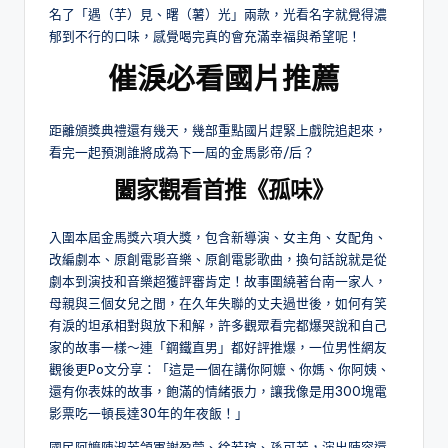
名了「遇（芋）見、曙（薯）光」兩款，光看名字就覺得濃
郁到不行的口味，感覺喝完真的會充滿幸福與希望呢！
催淚必看國片推薦
距離頒獎典禮還有幾天，幾部重點國片趕緊上戲院追起來，
看完一起預測誰將成為下一屆的金馬影帝/后？
闔家觀看首推《孤味》
入圍本屆金馬獎六項大獎，包含新導演、女主角、女配角、
改編劇本、原創電影音樂、原創電影歌曲，換句話說就是從
劇本到演技和音樂超獲評審肯定！故事圍繞著台南一家人，
母親與三個女兒之間，在久年失聯的丈夫過世後，如何有笑
有淚的坦承相對與放下和解，許多觀眾看完都爆哭說和自己
家的故事一樣～連「鋼鐵直男」都好評推爆，一位男性網友
觀後更Po文分享：「這是一個在講你阿嬤、你媽、你阿姨、
還有你表妹的故事，飽滿的情緒張力，讓我像是用300塊電
影票吃一頓長達30年的年夜飯！」
國民阿嬤陳淑芳領軍謝盈萱、徐若瑄、孫可芳，演出陣容還