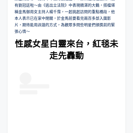
有劉冠廷啦～由《逃出立法院》中表現精湛的大鶴，搭檔堪
稱金馬御用女主持人楊千霈，一起挑起訪問的重點橋段，他
本人表示已在家中閉關，於金馬前要看完兩百多部入圍影
片，期待能用詼諧的方式，為觀眾多問些明星們頒獎前的緊
張心情～
性感女星白靈來台，紅毯未
走先轟動