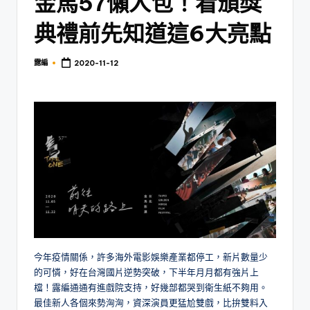
金馬57懶人包！看頒獎
典禮前先知道這6大亮點
露編
2020-11-12
Posted
by
今年疫情關係，許多海外電影娛樂產業都停工，新片數量少
的可憐，好在台灣國片逆勢突破，下半年月月都有強片上
檔！露編通通有進戲院支持，好幾部都哭到衛生紙不夠用。
最佳新人各個來勢洶洶，資深演員更猛尬雙戲，比拚雙料入