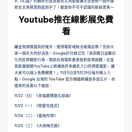
片《幻愛》的觀眾也是說被男主角劉俊謙完全迷倒～戲外還
把女主角蔡思韵追到手了！都是你不可不認識的新銳黑馬～
Youtube推在線影展免費
看
離金馬頒獎還有好幾天，覺得電影魂無法被滿足嗎？告訴大
家一個天大的好消息，Google於社群公告「為因應日益數位
化的民眾觀影行為、幫助台灣電影產業面對疫情挑戰，在金
馬影展期間YouTube上將播放許多膾炙人口的得獎電影，讓
大家可以線上免費觀賞！」11月5日至11月29日每天晚上八
點，Google 台灣的
YouTube 官方頻道
將播放多部正片，你
還來的及看以下幾部：
11/22（日）《幸福選擇題五部曲》
11/23（一）《戀愛完成式》
11/24（二）《愛無所禁》
11/25（三）《大俠梅花鹿》