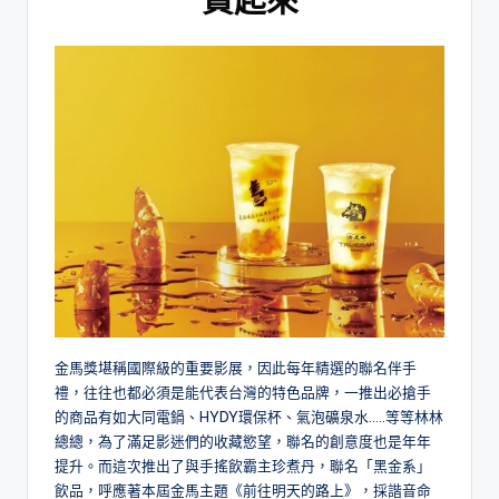
買起來
金馬獎堪稱國際級的重要影展，因此每年精選的聯名伴手
禮，往往也都必須是能代表台灣的特色品牌，一推出必搶手
的商品有如大同電鍋、HYDY環保杯、氣泡礦泉水…..等等林林
總總，為了滿足影迷們的收藏慾望，聯名的創意度也是年年
提升。而這次推出了與手搖飲霸主珍煮丹，聯名「黑金系」
飲品，呼應著本屆金馬主題《前往明天的路上》，採諧音命