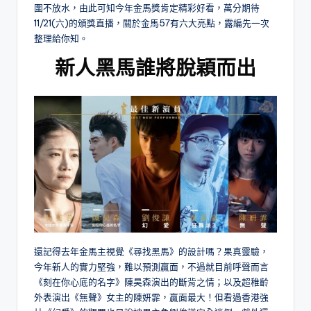
圍不放水，由此可知今年金馬獎肯定精彩好看，萬分期待
11/21(六)的頒獎直播，關於金馬57有六大亮點，露編先一次
整理給你知。
新人黑馬誰將脫穎而出
還記得去年金馬主視覺《尋找黑馬》的設計嗎？果真靈驗，
今年新人的實力堅強，難以預測贏面，不過就目前呼聲而言
《刻在你心底的名字》陳昊森演出的斷背之情；以及超稚齡
外表演出《無聲》女主的陳妍霏，贏面最大！但看過香港強