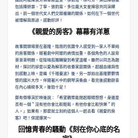
包括陳妍霏、丁寧、張鈞甯，多位龐大女星陣容共同演繹
出，前一個世代女人們交錯複雜的關係，如何在下一個世代
被理解與原諒，感動好評！
《親愛的房客》幕幕有洋蔥
故事開頭場景在基隆，陰雨的氛圍令人感受到一家人不單純
的房客關係，隨著劇中阿嬤的病情加重，各個角色的人設背
景漸漸明朗，從陰暗孤獨轉變到希望溫暖。雖然以同志為題
材，探討的卻是以愛為解答的收養家庭關係，超越血緣與性
別感動上映。是繼《千禧曼波》後，另一部拍出基隆鬱鬱情
懷的國片大作，伴隨著片中的鋼琴演奏曲，看完後感動餘音
在內心繞樑多天，後勁十足！
鄭有傑導演於映後說：「希望觀眾能閉起眼睛想想，身邊是
否有一個＂沒有他你會比較輕鬆，有他你會比較快樂＂的
人。」如果有，那麼就立刻約這個人一起去看《親愛的房
客》吧！保證爆哭～
回憶青春的騷動《刻在你心底的名