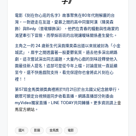
字》
電影《刻在你心底的名字》故事聚焦在80年代剛解嚴的台
灣，一對遊走在友誼，愛慕之間的高中同窗阿漢（陳昊森
飾）與Birdy（曾敬驊飾演），他們在青春的騷動與性啟蒙的
渴望牽引下冒險，而學妹班班的出現讓曖昧關係產生變化。
主角之一的 24 歲新生代演員陳昊森出道以來就被封為「小金
城武」，眉宇之間透露著一股憂鬱氣質，過去他多演出網路
劇，這次嘗試演出同志議題，大量內心戲的到味詮釋使他入
圍最佳新人提名！這部可是從今年上檔，討論度就一直延續
至今，還不快進戲院支持，看完保證你也會將此片刻在心
裡！！
第57屆金馬獎頒獎典禮將於11月21日於台北國父紀念館舉行，
觀眾可鎖定台視頻道同步收看直播，網路直播部分則委由
myVideo獨家直播，LINE TODAY共同轉播。更多資訊請上
金
馬官方網站
。
Tags:
國片
影展
金馬獎
電影