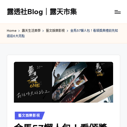
露透社Blog｜露天市集
Skip
to
露
content
透
Home
露天生活美學
藝文娛樂影視
金馬57懶人包！看頒獎典禮前先知
社
道這6大亮點
Blog
｜
露
天
市
集
Posted
藝文娛樂影視
in