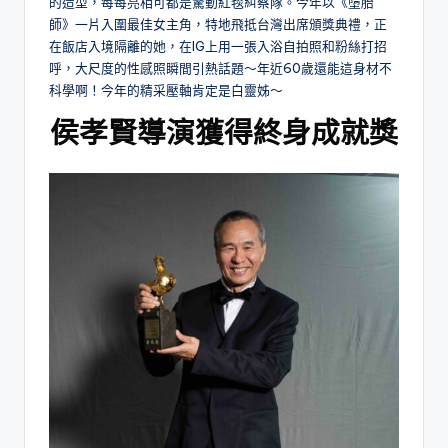
的造型，每每亮相可都是驚動紅毯糾察隊。今年以《墮胎
師》一片入圍最佳女主角，特地飛抵台灣出席頒獎典禮，正
在飯店入境隔離的她，在IG上用一張入浴自拍照和粉絲打招
呼，大尺度的性感照瞬間引熱話題～年近60歲還能這身材不
科學啊！今年的精采壓軸肯定是白靈姊～
侯孝賢導演獲得終身成就獎