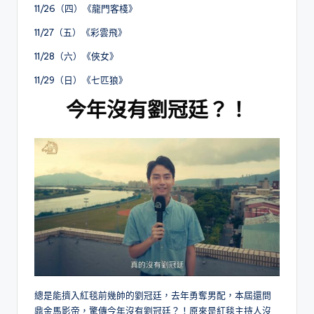
11/26（四）《龍門客棧》
11/27（五）《彩雲飛》
11/28（六）《俠女》
11/29（日）《七匹狼》
今年沒有劉冠廷？！
總是能擠入紅毯前幾帥的劉冠廷，去年勇奪男配，本屆還問
鼎金馬影帝，驚傳今年沒有劉冠廷？！原來是紅毯主持人沒