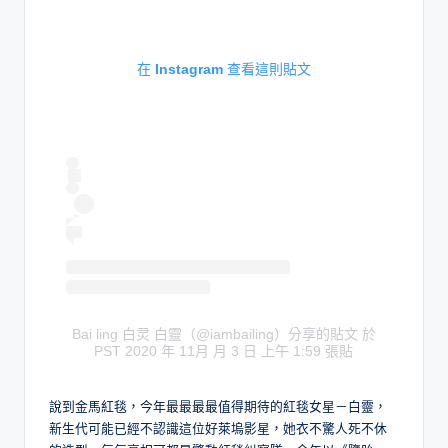
在 Instagram 查看這則貼文
Bai ling 白灵 白靈（@iambailing）分享的貼文
於
PST 2020 年 11月 月 3 日 上午 1:59 張貼
說到金馬紅毯，今年最最最最值得期待的紅毯女星－白靈，
新生代可能已經不認識這位好萊塢影星，她衣不驚人死不休