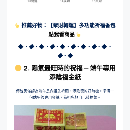
推薦好物：【聚財轉運】多功能祈福香包
點我看商品
◆
．◆
．◆
．◆
．◆
．◆
．◆
．◆
．◆
．
◆
．◆
2. 陽氣最旺時的祝福 ─ 端午專用
添陰福金紙
傳統民俗認為端午是向祖先祈願、添陰德的好時機。準備一
份端午節專用金紙，為祖先與自己積福氣。