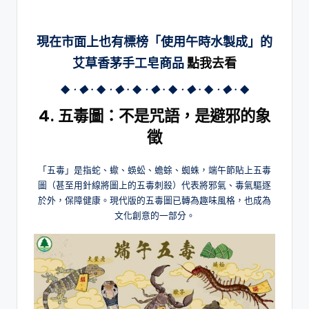
現在市面上也有標榜「使用午時水製成」的
艾草香茅手工皂商品
點我去看
◆
．◆
．◆
．◆
．◆
．◆
．◆
．◆
．◆
．◆
．◆
4. 五毒圖：不是咒語，是避邪的象
徵
「五毒」是指蛇、蠍、蜈蚣、蟾蜍、蜘蛛，端午節貼上五毒
圖（甚至用針線將圖上的五毒刺殺）代表將邪氣、毒氣驅逐
於外，保障健康。現代版的五毒圖已轉為趣味風格，也成為
文化創意的一部分。