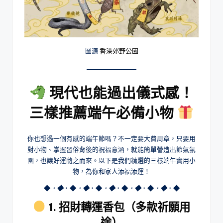
圖源
香港郊野公園
現代也能過出儀式感！
三樣推薦端午必備小物
你也想過一個有感的端午節嗎？不一定要大費周章，只要用
對小物、掌握習俗背後的祝福意涵，就能簡單營造出節氣氛
圍，也讓好運隨之而來。以下是我們精選的三樣端午實用小
物，為你和家人添福添運！
◆
．◆
．◆
．◆
．◆
．◆
．◆
．◆
．◆
．◆
．◆
1. 招財轉運香包（多款祈願用
途）