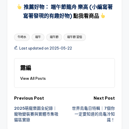
推薦好物： 端午節龍舟 樂高 (小編寫著
寫著發現的有趣好物)
點我看商品
Tags:
午時水
端午
端午節
端午節 習俗
Last updated on 2025-05-22
露編
View All Posts
Post
Previous Post
Next Post
2025萌寵樂園全紀錄｜
世界烏龜日特輯｜7個你
navigation
寵物變裝賽與實體市集吸
一定要知道的烏龜冷知
貓區實錄
識！