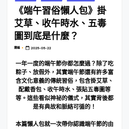
in
《端午習俗懶人包》掛
艾草、收午時水、五毒
圖到底是什麼？
露編
2025-05-22
Posted
by
一年一度的端午節你都怎麼過？除了吃
粽子、放假外，其實端午節還有許多富
含文化意義的傳統習俗，包含掛艾草、
配戴香包、收午時水、張貼五毒圖等
等。這些看似神祕的儀式，其實背後都
是有典故和脈絡可循的！
本篇懶人包就一次帶你認識端午節的由