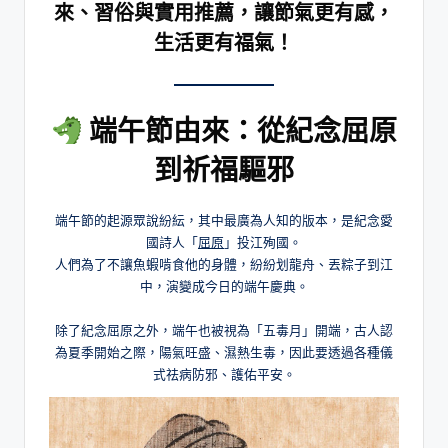
來、習俗與實用推薦，讓節氣更有感，
生活更有福氣！
端午節由來：從紀念屈原
到祈福驅邪
端午節的起源眾說紛紜，其中最廣為人知的版本，是紀念愛
國詩人「
屈原
」投江殉國。
人們為了不讓魚蝦啃食他的身體，紛紛划龍舟、丟粽子到江
中，演變成今日的端午慶典。
除了紀念屈原之外，端午也被視為「五毒月」開端，古人認
為夏季開始之際，陽氣旺盛、濕熱生毒，因此要透過各種儀
式祛病防邪、護佑平安。