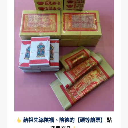
給祖先添陰福、陰德的【頭等艙票】
點