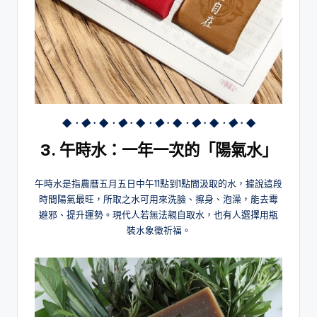
◆
．◆
．◆
．◆
．◆
．◆
．◆
．◆
．◆
．◆
．◆
3. 午時水：一年一次的「陽氣水」
午時水是指農曆五月五日中午11點到1點間汲取的水，據說這段
時間陽氣最旺，所取之水可用來洗臉、擦身、泡澡，能去霉
避邪、提升運勢。現代人若無法親自取水，也有人選擇用瓶
裝水象徵祈福。