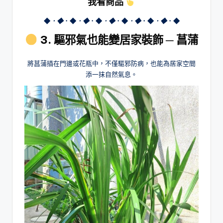
我看商品
◆
．◆
．◆
．◆
．◆
．◆
．◆
．◆
．◆
．◆
．◆
3. 驅邪氣也能變居家裝飾 ─ 菖蒲
將菖蒲插在門邊或花瓶中，不僅驅邪防病，也能為居家空間
添一抹自然氣息。