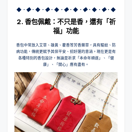
◆
．◆
．◆
．◆
．◆
．◆
．◆
．◆
．◆
．◆
．◆
2. 香包佩戴：不只是香，還有「祈
福」功能
香包中常放入艾草、雄黃、藿香等芳香藥草，具有驅蚊、防
病功能，傳統更賦予其保平安、招好運的意涵。現在更是有
各種特別的香包設計，無論是祈求「本命年順遂」、「健
康」、「開心」應有盡有。