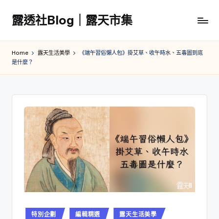
露透社Blog｜露天市集
Skip
to
露
content
透
Home
露天生活美學
《端午習俗懶人包》掛艾草、收午時水、五毒圖到底
社
是什麼？
Blog
｜
露
天
市
集
Posted
特別企劃
編輯精選
露天生活美學